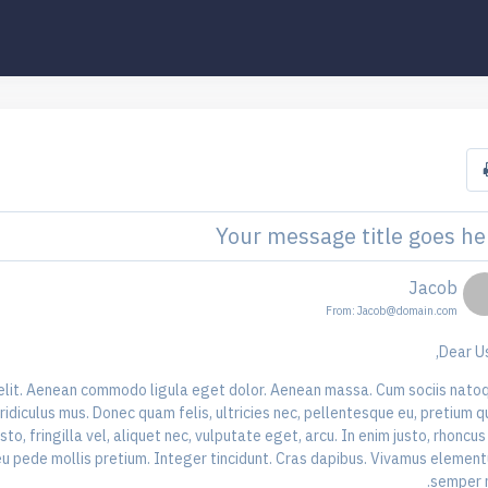
Your message title goes he
Jacob
From:
Jacob@domain.com
Dear Us
 elit. Aenean commodo ligula eget dolor. Aenean massa. Cum sociis nato
idiculus mus. Donec quam felis, ultricies nec, pellentesque eu, pretium qu
 fringilla vel, aliquet nec, vulputate eget, arcu. In enim justo, rhoncus 
s eu pede mollis pretium. Integer tincidunt. Cras dapibus. Vivamus elemen
semper ni