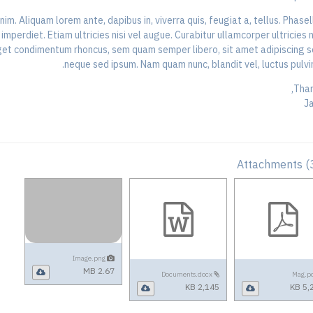
nim. Aliquam lorem ante, dapibus in, viverra quis, feugiat a, tellus. Phasel
mperdiet. Etiam ultricies nisi vel augue. Curabitur ullamcorper ultricies ni
get condimentum rhoncus, sem quam semper libero, sit amet adipiscing 
neque sed ipsum. Nam quam nunc, blandit vel, luctus pulvin
Than
J
(
Image.png
2.67 MB
Documents.docx
2,145 KB
5,2