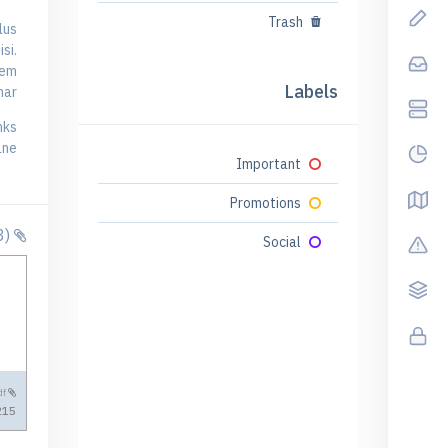
Trash
lus
si.
sem
Labels
ar.
ks,
ane
Important
Promotions
3)
Attachments
Social
Mag.pdf
15 KB