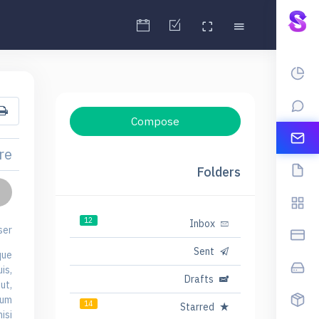
Compose
re
Folders
12
Inbox
er,
Sent
que
is,
Drafts
ut,
tum
14
Starred
si.